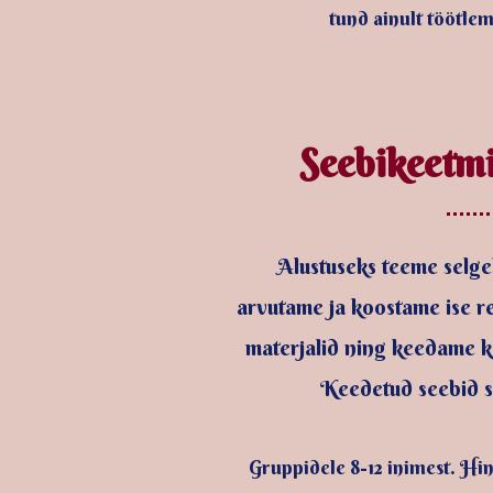
tund ainult töötle
Seebikeetmi
Alustuseks teeme selge
arvutame ja koostame ise re
materjalid ning keedame k
Keedetud seebid s
Gruppidele 8-12 inimest. Hin