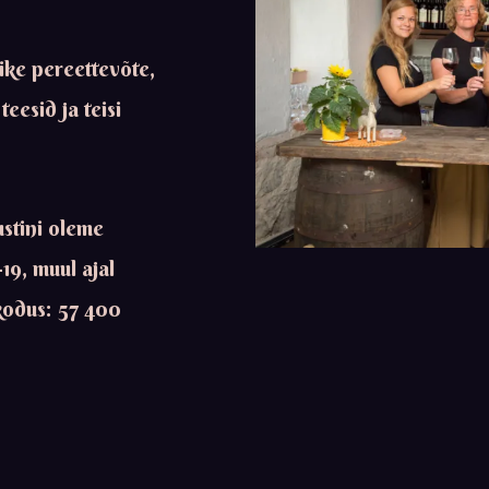
ike pereettevõte,
eesid ja teisi
ustini oleme
19, muul ajal
 kodus: 57 400