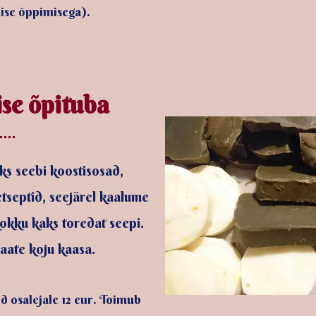
mise õppimisega).
se õpituba
ks seebi koostisosad,
tseptid, seejärel kaalume
okku kaks toredat seepi.
aate koju kaasa.
d osalejale 12 eur. Toimub