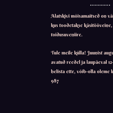
Alatskivi mõisamaitsed on vä
kus toodetakse käsitööveine, t
toidusuveniire.
Tule meile külla! Juunist aug
avatud reedel ja laupäeval 12-
helista ette, võib-olla oleme
987