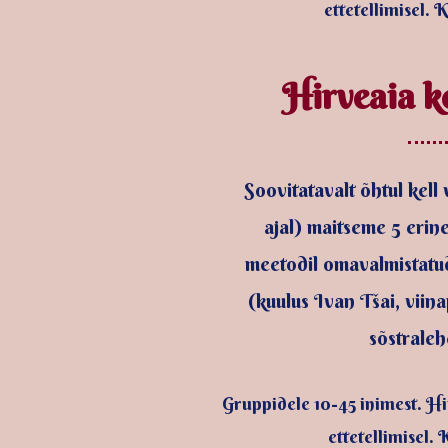
ettetellimisel. K
Hirveaia ke
Soovitatavalt õhtul kell
ajal) maitseme 5 erine
meetodil omavalmistatu
(kuulus Ivan Tšai, viin
sõstraleh
Gruppidele 10-45 inimest. Hi
ettetellimisel. 