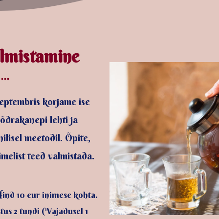
almistamine
 septembris korjame ise
õdrakanepi lehti ja
ilisel meetodil. Õpite,
melist teed valmistada.
Hind 10 eur inimese kohta.
tus 2 tundi (Vajadusel 1