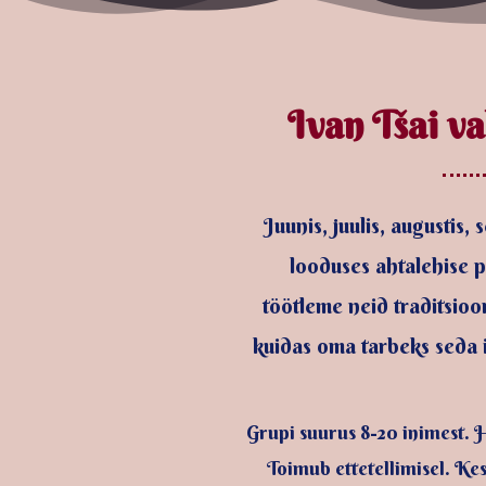
Ivan Tšai v
Juunis, juulis, augustis,
looduses ahtalehise p
töötleme neid traditsioon
kuidas oma tarbeks seda i
Grupi suurus 8-20 inimest. 
Toimub ettetellimisel. Kes