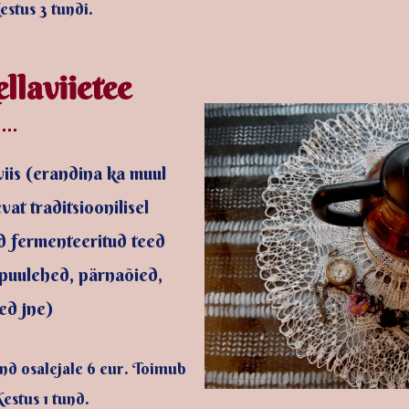
estus 3 tundi.
llaviietee
 viis (erandina ka muul
vat traditsioonilisel
d fermenteeritud teed
apuulehed, pärnaõied,
ed jne)
nd osalejale 6 eur. Toimub
Kestus 1 tund.