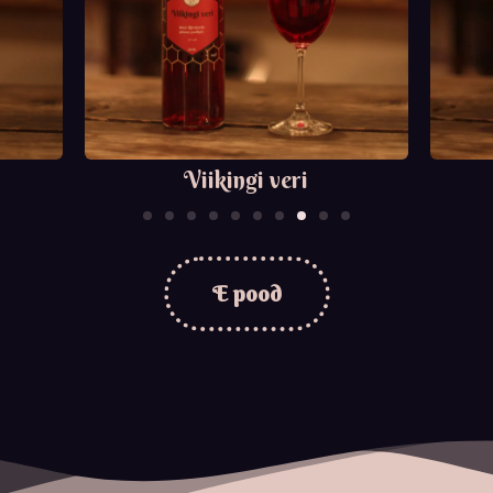
Viikingi veri
E pood