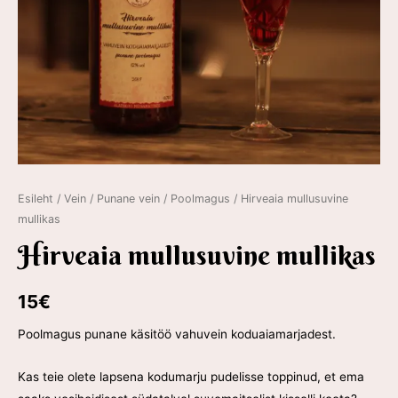
Esileht
/
Vein
/
Punane vein
/
Poolmagus
/ Hirveaia mullusuvine
mullikas
Hirveaia mullusuvine mullikas
15
€
Poolmagus punane käsitöö vahuvein koduaiamarjadest.
Kas teie olete lapsena kodumarju pudelisse toppinud, et ema