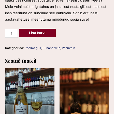
saaks vesihoidisest südatalvel suvemaitselist kisselli keeta?
Meie veinimeister igatahes on ja sellest nostalgilisest maitsest
inspireerituna on sündinud see vahuvein. Sobib eriti hästi
aastavahetusel meenutama möödunud sooja suve!
Lisa korvi
Kategooriad:
Poolmagus
,
Punane vein
,
Vahuvein
Seotud tooted