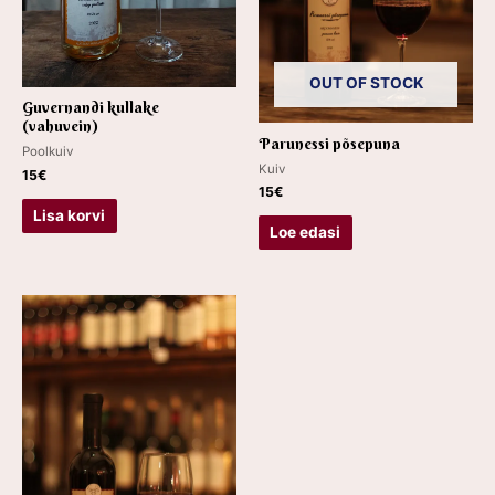
OUT OF STOCK
Guvernandi kullake
(vahuvein)
Parunessi põsepuna
Poolkuiv
Kuiv
15
€
15
€
Lisa korvi
Loe edasi